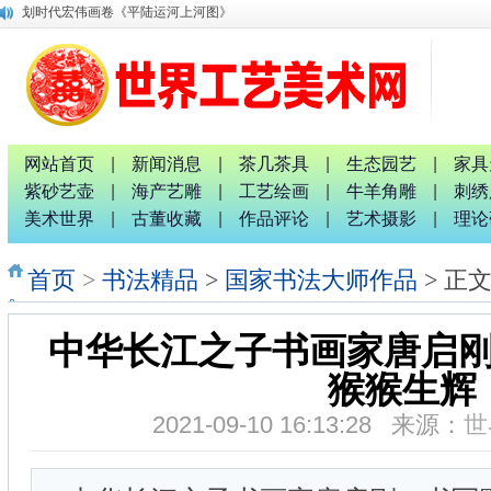
划时代宏伟画卷《平陆运河上河图》
唐国宣采访中国退役军人书画家钟汉月先生
唐国宣 谢伟良等出席八桂孔雀宴开业盛典活动
唐国宣采访中华唐氏宗亲广西分会副秘书长唐金军
融水梦呜苗寨十九坡会震撼天地 苗族服装服饰靓人间
广西八一退役军人文工团：璀璨十截 军艺流芳 戎耀八桂
中国专家评审团主席唐国宣采访桂林人大代表曹玉生并合影
网站首页
|
新闻消息
|
茶几茶具
|
生态园艺
|
家具
南宁市委统战部副部长、市工商联党组书记张献辉谆谆教诲
紫砂艺壶
|
海产艺雕
|
工艺绘画
|
牛羊角雕
|
刺绣
2026广西红色诗词歌舞文艺联欢晚会新闻发布会暨启动仪式
美术世界
|
古董收藏
|
作品评论
|
艺术摄影
|
理论
广西非物质文化遗产研究院院长唐正柱致辞
首页
>
书法精品
>
国家书法大师作品
> 正
中华长江之子书画家唐启
猴猴生辉
2021-09-10 16:13:28 来源：
世