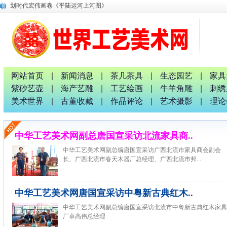
划时代宏伟画卷《平陆运河上河图》
唐国宣采访中国退役军人书画家钟汉月先生
唐国宣 谢伟良等出席八桂孔雀宴开业盛典活动
唐国宣采访中华唐氏宗亲广西分会副秘书长唐金军
融水梦呜苗寨十九坡会震撼天地 苗族服装服饰靓人间
广西八一退役军人文工团：璀璨十截 军艺流芳 戎耀八桂
中国专家评审团主席唐国宣采访桂林人大代表曹玉生并合影
网站首页
|
新闻消息
|
茶几茶具
|
生态园艺
|
家具
南宁市委统战部副部长、市工商联党组书记张献辉谆谆教诲
紫砂艺壶
|
海产艺雕
|
工艺绘画
|
牛羊角雕
|
刺绣
2026广西红色诗词歌舞文艺联欢晚会新闻发布会暨启动仪式
美术世界
|
古董收藏
|
作品评论
|
艺术摄影
|
理论
广西非物质文化遗产研究院院长唐正柱致辞
中华工艺美术网副总唐国宣采访北流家具商..
中华工艺美术网副总编唐国宣采访广西北流市家具商会副会
长、广西北流市春天木器厂总经理、广西北流市邦...
中华工艺美术网唐国宣采访中粤新古典红木..
中华工艺美术网副总编唐国宣采访北流市中粤新古典红木家具
厂卓高伟总经理