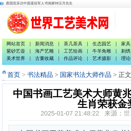
唐国宣 谢伟良等出席八桂孔雀宴开业盛典活动
唐国宣采访中华唐氏宗亲广西分会副秘书长唐金军
融水梦呜苗寨十九坡会震撼天地 苗族服装服饰靓人间
广西八一退役军人文工团：璀璨十截 军艺流芳 戎耀八桂
中国专家评审团主席唐国宣采访桂林人大代表曹玉生并合影
南宁市委统战部副部长、市工商联党组书记张献辉谆谆教诲
2026广西红色诗词歌舞文艺联欢晚会新闻发布会暨启动仪式
网站首页
|
新闻消息
|
茶几茶具
|
生态园艺
|
家具
广西非物质文化遗产研究院院长唐正柱致辞
紫砂艺壶
|
海产艺雕
|
工艺绘画
|
牛羊角雕
|
刺绣
划时代宏伟画卷《平陆运河上河图》
美术世界
|
古董收藏
|
作品评论
|
艺术摄影
|
理论
唐国宣采访中国退役军人书画家钟汉月先生
首页
>
书法精品
>
国家书法大师作品
> 正
中国书画工艺美术大师黄
生肖荣获金
2025-01-07 21:48:22 来源：
世