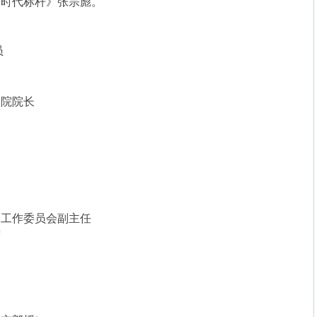
《时代标杆》张宗彪。
馆 研究员
分院院长
家工作委员会副主任
席