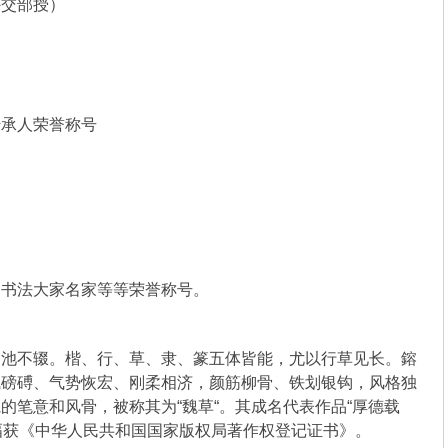
外交部授）
传承人荣誉称号
的书法大家名家等等荣誉称号。
临池不辍。楷、行、草、隶、篆五体皆能，尤以行草见长。鎔
气磅磗、气势恢宏、刚柔相济，颜筋柳骨、铁划银钩，风格独
的笔意和风骨，被称其为“魏草“。其成名代表作品“厚德载
幅获《中华人民共和国国家版权局著作权登记证书》。