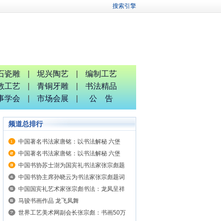
搜索引擎
石瓷雕
|
坭兴陶艺
|
编制工艺
教工艺
|
青铜牙雕
|
书法精品
事学会
|
市场会展
|
公 告
频道总排行
中国著名书法家唐铭：以书法解秘 六堡
中国著名书法家唐铭：以书法解秘 六堡
中国书协苏士澍为国宾礼书法家张宗彪题
中国书协主席孙晓云为书法家张宗彪题词
中国国宾礼艺术家张宗彪书法：龙凤呈祥
马骏书画作品 龙飞凤舞
世界工艺美术网副会长张宗彪：书画50万