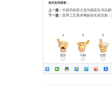
相关热词搜索：
上一篇：
中国书协苏士澍为国宾礼书法家
下一篇：
世界工艺美术网副会长张宗彪：送
0
0
0
震惊
不解
愤怒