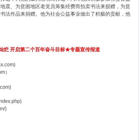
树地震、为贫困地区老党员筹集经费而拍卖书法来损赠，为贫
卖书法作品来捐赠。他为社会公益事业做出了积极的贡献，他
煌灿烂 开启第二个百年奋斗目标★专题宣传报道
x.com)
com）
com)
ndex.php)
m/)