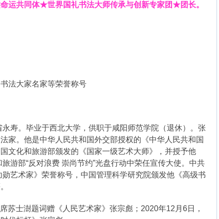
类命运共同体★世界国礼书法大师传承与创新专家团★团长。
的书法大家名家等荣誉称号
西省永寿。毕业于西北大学，供职于咸阳师范学院（退休）。张
书法家。他是中华人民共和国外交部授权的《中华人民共和国
和国文化和旅游部颁发的《国家一级艺术大师》，并授予他
和旅游部“反对浪费 崇尚节约”光盘行动中荣任宣传大使。中共
功勋艺术家》荣誉称号，中国管理科学研究院颁发他《高级书
等。
主席苏士澍题词赠《人民艺术家》张宗彪；2020年12月6日，