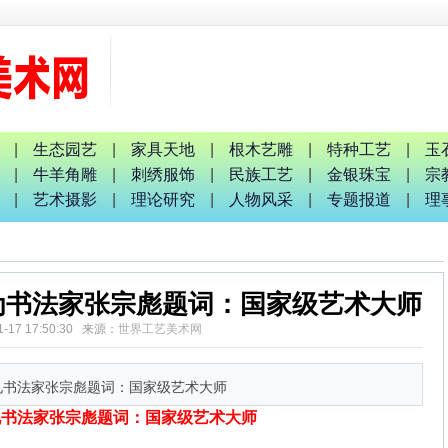
军
人间
戎耀八桂
玉生并合影
|
生态园艺
|
家具天地
|
根木艺雕
|
特种工艺
|
玉
辉谆谆教诲
|
牛羊角雕
|
刺绣服饰
|
民族工艺
|
金银珠宝
|
宗
会暨启动仪式
|
艺术摄影
|
理论研究
|
人物风采
|
专题报道
|
理
为书法家张宗彪题词：国家级艺术大师
1-17 17:50:30 来源：
世界工艺美术网
礼书法家张宗彪题词：国家级艺术大师
礼书法家张宗彪题词：国家级艺术大师