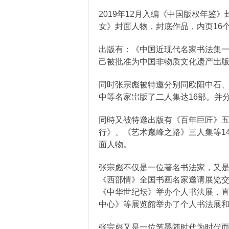
2019年12月入编《中国版权年鉴
女》封面人物，封底作品，内页16
出版有：《中国近现代名家书法集一
己被批准为中国非物质文化遗产岀
同时张宗彪被特邀分别同欧阳中石
中等名家岀版了二人集达16部。并
同時又被特邀出版有《百年巨匠》
行》、《艺术巅峰之路》三人集等1
面人物。
张宗彪不仅是一位著名书法家，又
《西部情》全国书画名家邀请展览交流
《中华世纪坛》举办个人书法展，直
中心》等展览館举办了个人书法展
张宗彪又是一位笔墨随时代为时代