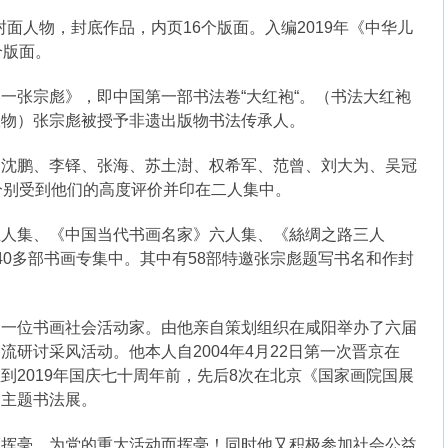
》封面人物，封底作品，内页16个版面。入编2019年《中华儿
个版面。
一张宗彪》，即中国第一部书法卷“大红袍“。（书法大红袍
版物）张宗彪被授予非遗出版物书法传承人。
、沈鹏、李铎、张海、苏土澍、权希军、范曾、刘大为、吴冠
分别受到他们的高度评价并印在二人集中。
五人集、《中国当代书画名家》六人集、《絲绸之路三人
40多部书画专集中。其中有58部特邀张宗彪题写书名和作封
是一位书画社会活动家。由他亲自策划组织在咸阳举办了六届
研讨采风活动。他本人自2004年4月22日第一次晋京在
到2019年国庆七十周年前，先后8次在北京《国家画院国展
和主题书法展。
而挥毫，为党的重大活动而挥毫！同时他又积极参加社会公益