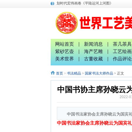
划时代宏伟画卷《平陆运河上河图》
唐国宣采访中国退役军人书画家钟汉月先生
唐国宣 谢伟良等出席八桂孔雀宴开业盛典活动
唐国宣采访中华唐氏宗亲广西分会副秘书长唐金
融水梦呜苗寨十九坡会震撼天地 苗族服装服饰靓
广西八一退役军人文工团：璀璨十截 军艺流芳 
中国专家评审团主席唐国宣采访桂林人大代表曹
网站首页
|
新闻消息
|
茶几茶具
南宁市委统战部副部长、市工商联党组书记张献
紫砂艺壶
|
海产艺雕
|
工艺绘画
2026广西红色诗词歌舞文艺联欢晚会新闻发布
美术世界
|
古董收藏
|
作品评论
广西非物质文化遗产研究院院长唐正柱致辞
首页
>
书法精品
>
国家书法大师作品
> 正文
中国书协主席孙晓云
2022-0
中国书法家协会主席孙晓云为国宾
中国书法家协会主席孙晓云为国宾