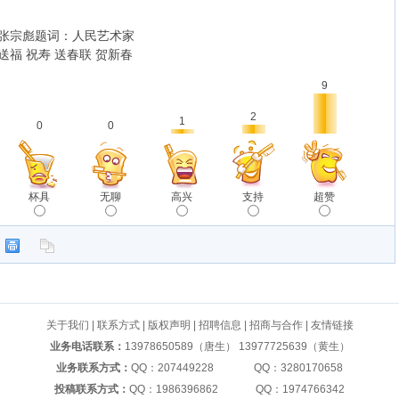
张宗彪题词：人民艺术家
福 祝寿 送春联 贺新春
9
2
1
0
0
杯具
无聊
高兴
支持
超赞
关于我们
|
联系方式
|
版权声明
|
招聘信息
|
招商与合作
|
友情链接
业务电话联系：
13978650589（唐生） 13977725639（黄生）
业务联系方式：
QQ：207449228 QQ：3280170658
投稿联系方式：
QQ：1986396862 QQ：1974766342