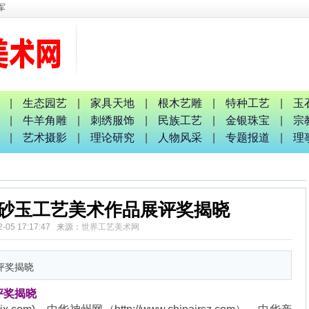
人间
戎耀八桂
玉生并合影
辉谆谆教诲
会暨启动仪式
|
生态园艺
|
家具天地
|
根木艺雕
|
特种工艺
|
玉
|
牛羊角雕
|
刺绣服饰
|
民族工艺
|
金银珠宝
|
宗
|
艺术摄影
|
理论研究
|
人物风采
|
专题报道
|
理
军
市金砂玉工艺美术作品展评奖揭晓
2-05 17:17:47 来源：
世界工艺美术网
评奖揭晓
评奖揭晓