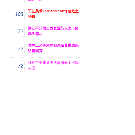
工艺美术 [art and craft] 创造之
108
秘诀
漓江平乐段自然资源与人文：绘
72
就生态...
世界工艺美术网副总编莫世忠采
72
访黄素芬
桂林市全州县书法家协会 让书法
72
与理...