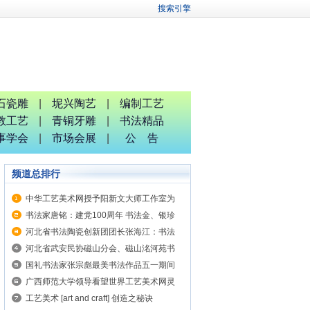
搜索引擎
石瓷雕
|
坭兴陶艺
|
编制工艺
教工艺
|
青铜牙雕
|
书法精品
事学会
|
市场会展
|
公 告
频道总排行
中华工艺美术网授予阳新文大师工作室为
书法家唐铭：建党100周年 书法金、银珍
河北省书法陶瓷创新团团长张海江：书法
河北省武安民协磁山分会、磁山洺河苑书
国礼书法家张宗彪最美书法作品五一期间
广西师范大学领导看望世界工艺美术网灵
工艺美术 [art and craft] 创造之秘诀