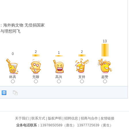
：海外购文物 无偿捐国家
法与理想同飞
13
2
2
1
0
杯具
无聊
高兴
支持
超赞
关于我们
|
联系方式
|
版权声明
|
招聘信息
|
招商与合作
|
友情链接
业务电话联系：
13978650589（唐生） 13977725639（黄生）