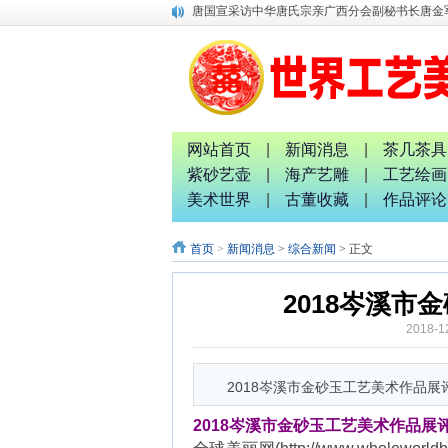
融水梦呜苗寨十九坡会震撼天地 苗族服装服饰靓
广西八一退役军人文工团：璀璨十截 军艺流芳 
中国专家评审团主席唐国宣采访桂林人大代表曹
南宁市委统战部副部长、市工商联党组书记张献
2026广西红色诗词歌舞文艺联欢晚会新闻发布
广西非物质文化遗产研究院院长唐正柱致辞
划时代宏伟画卷《平陆运河上河图》
网站首页
|
新闻消息
|
茶几茶具
唐国宣采访中国退役军人书画家钟汉月先生
紫砂艺壶
|
海产艺雕
|
工艺绘画
唐国宣 谢伟良等出席八桂孔雀宴开业盛典活动
美术世界
|
古董收藏
|
作品评论
唐国宣采访中华唐氏宗亲广西分会副秘书长唐金
首页
>
新闻消息
>
综合新闻
> 正文
2018岑溪
2018-1
2018岑溪市金砂玉工艺美术作品展
2018岑溪市金砂玉工艺美术作品展