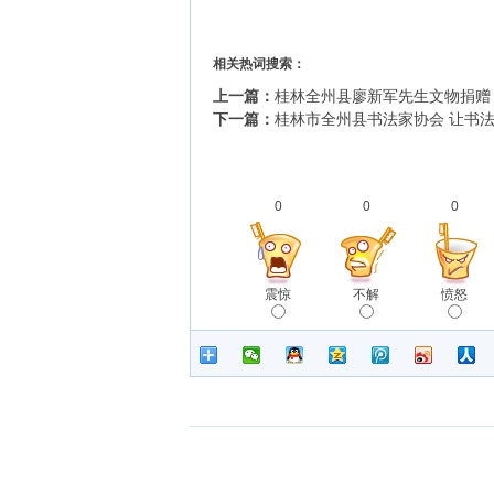
相关热词搜索：
上一篇：
桂林全州县廖新军先生文物捐赠
下一篇：
桂林市全州县书法家协会 让书
0
0
0
震惊
不解
愤怒