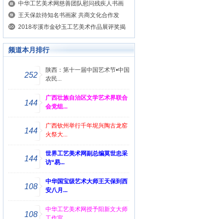
中华工艺美术网慈善团队慰问残疾人书画
王天保款待知名书画家 共商文化合作发
2018岑溪市金砂玉工艺美术作品展评奖揭
晓
频道本月排行
陕西：第十一届中国艺术节•中国
252
农民...
广西壮族自治区文学艺术界联合
144
会党组...
广西钦州举行千年坭兴陶古龙窑
144
火祭大...
世界工艺美术网副总编莫世忠采
144
访“易...
中华国宝级艺术大师王天保到西
108
安八月...
中华工艺美术网授予阳新文大师
108
工作室...