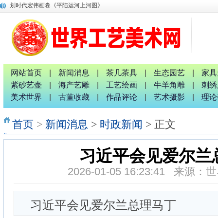
划时代宏伟画卷《平陆运河上河图》
唐国宣采访中国退役军人书画家钟汉月先生
唐国宣 谢伟良等出席八桂孔雀宴开业盛典活动
唐国宣采访中华唐氏宗亲广西分会副秘书长唐金军
融水梦呜苗寨十九坡会震撼天地 苗族服装服饰靓人间
广西八一退役军人文工团：璀璨十截 军艺流芳 戎耀八桂
中国专家评审团主席唐国宣采访桂林人大代表曹玉生并合影
网站首页
|
新闻消息
|
茶几茶具
|
生态园艺
|
家具
南宁市委统战部副部长、市工商联党组书记张献辉谆谆教诲
紫砂艺壶
|
海产艺雕
|
工艺绘画
|
牛羊角雕
|
刺绣
2026广西红色诗词歌舞文艺联欢晚会新闻发布会暨启动仪式
美术世界
|
古董收藏
|
作品评论
|
艺术摄影
|
理论
广西非物质文化遗产研究院院长唐正柱致辞
首页
>
新闻消息
>
时政新闻
> 正文
习近平会见爱尔兰
2026-01-05 16:23:41 来源：
世
习近平会见爱尔兰总理马丁