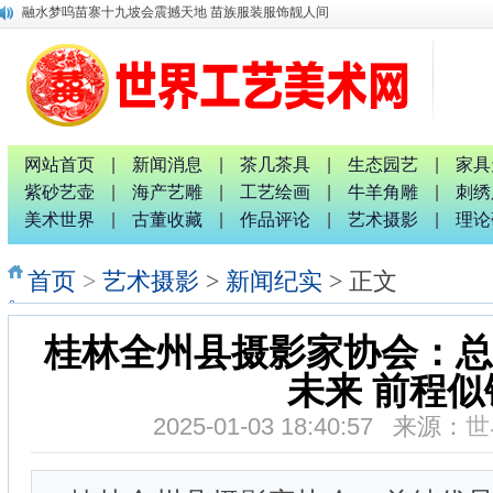
广西八一退役军人文工团：璀璨十截 军艺流芳 戎耀八桂
中国专家评审团主席唐国宣采访桂林人大代表曹玉生并合影
南宁市委统战部副部长、市工商联党组书记张献辉谆谆教诲
2026广西红色诗词歌舞文艺联欢晚会新闻发布会暨启动仪式
广西非物质文化遗产研究院院长唐正柱致辞
划时代宏伟画卷《平陆运河上河图》
唐国宣采访中国退役军人书画家钟汉月先生
网站首页
|
新闻消息
|
茶几茶具
|
生态园艺
|
家具
唐国宣 谢伟良等出席八桂孔雀宴开业盛典活动
紫砂艺壶
|
海产艺雕
|
工艺绘画
|
牛羊角雕
|
刺绣
唐国宣采访中华唐氏宗亲广西分会副秘书长唐金军
美术世界
|
古董收藏
|
作品评论
|
艺术摄影
|
理论
融水梦呜苗寨十九坡会震撼天地 苗族服装服饰靓人间
首页
>
艺术摄影
>
新闻纪实
> 正文
桂林全州县摄影家协会：总
未来 前程似
2025-01-03 18:40:57 来源：
世