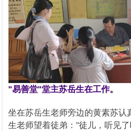
"易善堂"堂主苏岳生在工作。
坐在苏岳生老师旁边的黄素苏认
生老师望着徒弟："徒儿，听见