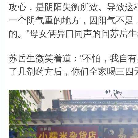
攻心，是阴阳失衡所致。导致这
一个阴气重的地方，因阳气不足
的。"母女俩异口同声的问苏岳生
苏岳生微笑着道："不怕，我自
了几剂药方后，你们全家喝三四