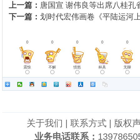
上一篇：
唐国宣 谢伟良等出席八桂孔
下一篇：
划时代宏伟画卷《平陆运河
0
0
0
0
0
震惊
不解
愤怒
杯具
无聊
关于我们
|
联系方式
|
版权
业务电话联系：
1397865