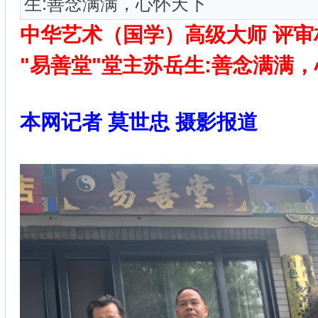
生:善念满满，心怀天下
中华艺术（国学）高级大师 评审
"易善堂"堂主苏岳生:善念满满
本网记者 莫世忠 摄影报道