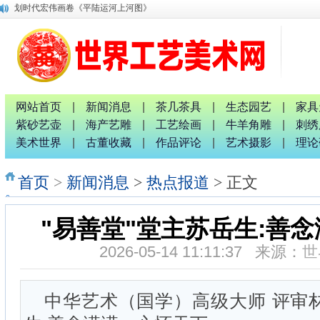
唐国宣采访中国退役军人书画家钟汉月先生
唐国宣 谢伟良等出席八桂孔雀宴开业盛典活动
唐国宣采访中华唐氏宗亲广西分会副秘书长唐金军
融水梦呜苗寨十九坡会震撼天地 苗族服装服饰靓人间
广西八一退役军人文工团：璀璨十截 军艺流芳 戎耀八桂
中国专家评审团主席唐国宣采访桂林人大代表曹玉生并合影
网站首页
|
新闻消息
|
茶几茶具
|
生态园艺
|
家具
南宁市委统战部副部长、市工商联党组书记张献辉谆谆教诲
2026广西红色诗词歌舞文艺联欢晚会新闻发布会暨启动仪式
紫砂艺壶
|
海产艺雕
|
工艺绘画
|
牛羊角雕
|
刺绣
广西非物质文化遗产研究院院长唐正柱致辞
美术世界
|
古董收藏
|
作品评论
|
艺术摄影
|
理论
首页
>
新闻消息
>
热点报道
> 正文
"易善堂"堂主苏岳生:善
2026-05-14 11:11:37 来源：
世
中华艺术（国学）高级大师 评审材