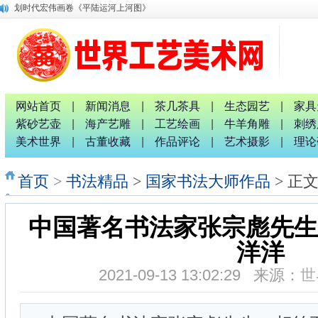
唐国宣采访中国退役军人书画家钟汉月先生
唐国宣 谢伟良等出席八桂孔雀宴开业盛典活动
唐国宣采访中华唐氏宗亲广西分会副秘书长唐金军
融水梦呜苗寨十九坡会震撼天地 苗族服装服饰靓人间
广西八一退役军人文工团：璀璨十截 军艺流芳 戎耀八桂
中国专家评审团主席唐国宣采访桂林人大代表曹玉生并合影
南宁市委统战部副部长、市工商联党组书记张献辉谆谆教诲
网站首页
|
新闻消息
|
茶几茶具
|
生态园艺
|
家具
2026广西红色诗词歌舞文艺联欢晚会新闻发布会暨启动仪式
紫砂艺壶
|
海产艺雕
|
工艺绘画
|
牛羊角雕
|
刺绣
广西非物质文化遗产研究院院长唐正柱致辞
美术世界
|
古董收藏
|
作品评论
|
艺术摄影
|
理论
划时代宏伟画卷《平陆运河上河图》
首页
>
书法精品
>
国家书法大师作品
> 正
中国著名书法家张宗彪先生
洋洋
2021-09-13 13:02:29 来源：
世