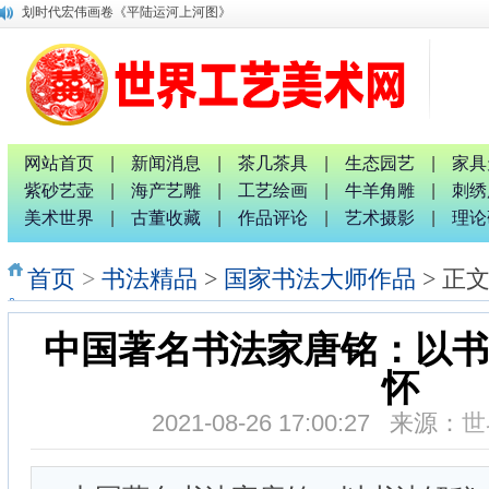
划时代宏伟画卷《平陆运河上河图》
唐国宣采访中国退役军人书画家钟汉月先生
唐国宣 谢伟良等出席八桂孔雀宴开业盛典活动
唐国宣采访中华唐氏宗亲广西分会副秘书长唐金军
融水梦呜苗寨十九坡会震撼天地 苗族服装服饰靓人间
广西八一退役军人文工团：璀璨十截 军艺流芳 戎耀八桂
中国专家评审团主席唐国宣采访桂林人大代表曹玉生并合影
网站首页
|
新闻消息
|
茶几茶具
|
生态园艺
|
家具
南宁市委统战部副部长、市工商联党组书记张献辉谆谆教诲
紫砂艺壶
|
海产艺雕
|
工艺绘画
|
牛羊角雕
|
刺绣
2026广西红色诗词歌舞文艺联欢晚会新闻发布会暨启动仪式
美术世界
|
古董收藏
|
作品评论
|
艺术摄影
|
理论
广西非物质文化遗产研究院院长唐正柱致辞
首页
>
书法精品
>
国家书法大师作品
> 正
中国著名书法家唐铭：以书
怀
2021-08-26 17:00:27 来源：
世